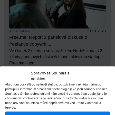
Anna Sálová
31/01/2023
Free.me: Report z panelové diskuze o
freelance copywriti...
Ve čtvrtek 27. ledna se v pražském Node5 konala 2.
z řady panelových diskuzích pod taktovkou startupu
Free.me – tent...
Spravovat Souhlas s
cookies
Abychom poskytli co nejlepší služby, používáme k ukládání a/nebo
přístupu k informacím o zařízení, technologie jako jsou soubory cookies.
Souhlas s těmito technologiemi nám umožní zpracovávat údaje, jako je
chování při procházení nebo jedinečná ID na tomto webu. Nesouhlas
nebo odvolání souhlasu může nepříznivě ovlivnit určité vlastnosti a
funkce.