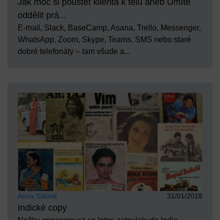
Jak moc si pouštět klienta k tělu aneb Umíte
oddělit prá...
E-mail, Slack, BaseCamp, Asana, Trello, Messenger,
WhatsApp, Zoom, Skype, Teams, SMS nebo staré
dobré telefonáty – tam všude a...
Anna Sálová
31/01/2018
Indické copy