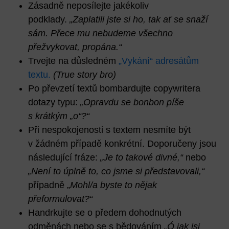
Zásadně neposílejte jakékoliv
podklady.
„Zaplatili jste si ho, tak ať se snaží
sám. Přece mu nebudeme všechno
přežvykovat, propána.“
Trvejte na důsledném
„
V
ykání“ adresátům
textu.
(True story bro)
Po převzetí textů bombardujte copywritera
dotazy typu:
„Opravdu se bonbon píše
s krátkým „o“?“
Při nespokojenosti s textem nesmíte být
v žádném případě konkrétní. Doporučeny jsou
následující fráze:
„Je to takové divné,“
nebo
„Není to úplně to, co jsme si představovali,“
případně „
Mohl/a byste to nějak
přeformulovat?“
Handrkujte se o předem dohodnutých
odměnách nebo se s bědováním
„Ó jak jsi