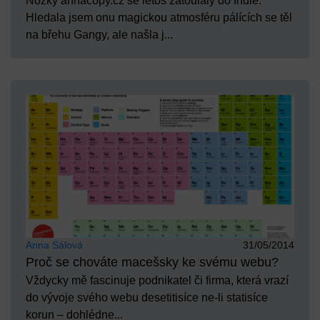
Nožky annacopy.cz se letos zatoulaly do Indie.
Hledala jsem onu magickou atmosféru pálících se těl
na břehu Gangy, ale našla j...
Anna Sálová
31/05/2014
Proč se chováte macešsky ke svému webu?
Vždycky mě fascinuje podnikatel či firma, která vrazí
do vývoje svého webu desetitisíce ne-li statisíce
korun – dohlédne...