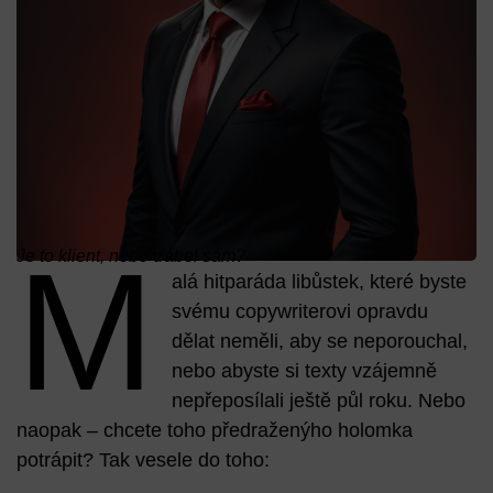
M
Je to klient, nebo ďábel sám?
alá hitparáda libůstek, které byste
svému copywriterovi opravdu
dělat neměli, aby se neporouchal,
nebo abyste si texty vzájemně
nepřeposílali ještě půl roku. Nebo
naopak – chcete toho předraženýho holomka
potrápit? Tak vesele do toho: