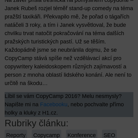
Na závěr přišla třešnička na pomyslném copydortě –
Janek Rubeš
rozjel téměř stand-up comedy na téma
pražští taxikáři. Překvapilo mě, že pořad o tágařích
natáčeli 3 roky, a tím i Janek vysvětloval, že bude
chvilku trvat natočit pokračování na téma dalších
pražských turistických pastí. Už se těším.
Každopádně jsme se neubránila dojmu, že se
CopyCamp stává spíše než vzdělávací akcí pro
copywritery kaleidoskopem různých zajímavostí a
person z mnoha oblastí lidského konání. Ale není to
určitě na škodu…
Líbil se vám CopyCamp 2016? Melu nesmysly?
Napište mi na
Facebooku
, nebo pochvalte přímo
holky a kluky z H1.cz.
Rubriky článku:
Reporty
Copycamp
Konference
SEO