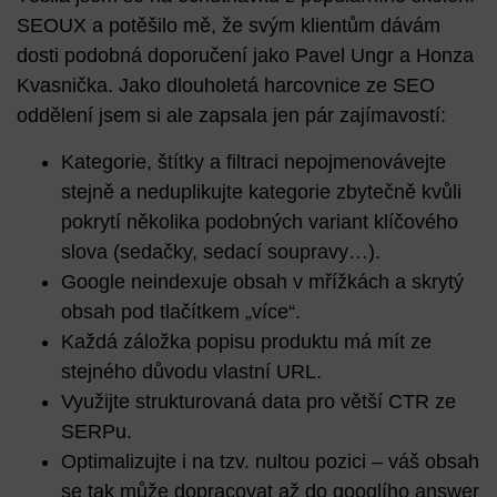
SEOUX a potěšilo mě, že svým klientům dávám
dosti podobná doporučení jako
Pavel Ungr a Honza
Kvasnička
. Jako dlouholetá harcovnice ze SEO
oddělení jsem si ale zapsala jen pár zajímavostí:
Kategorie, štítky a filtraci nepojmenovávejte
stejně a neduplikujte kategorie zbytečně kvůli
pokrytí několika podobných variant klíčového
slova (sedačky, sedací soupravy…).
Google neindexuje obsah v mřížkách a skrytý
obsah pod tlačítkem „více“.
Každá záložka popisu produktu má mít ze
stejného důvodu vlastní URL.
Využijte strukturovaná data pro větší CTR ze
SERPu.
Optimalizujte i na tzv. nultou pozici – váš obsah
se tak může dopracovat až do googlího answer