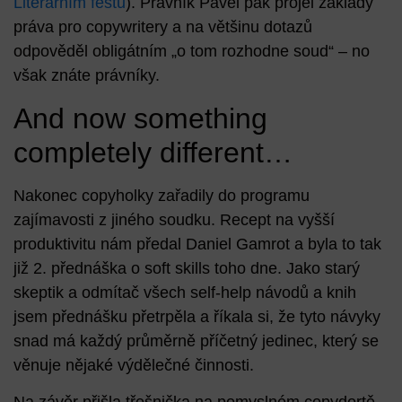
Literárním festu
). Právník Pavel pak projel základy
práva pro copywritery a na většinu dotazů
odpověděl obligátním „o tom rozhodne soud“ – no
však znáte právníky.
And now something
completely different…
Nakonec copyholky zařadily do programu
zajímavosti z jiného soudku. Recept na vyšší
produktivitu nám předal
Daniel Gamrot
a byla to tak
již 2. přednáška o soft skills toho dne. Jako starý
skeptik a odmítač všech self-help návodů a knih
jsem přednášku přetrpěla a říkala si, že tyto návyky
snad má každý průměrně příčetný jedinec, který se
věnuje nějaké výdělečné činnosti.