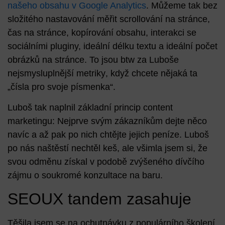
našeho obsahu v Google Analytics
. Můžeme tak bez
složitého nastavování měřit scrollování na stránce,
čas na stránce, kopírování obsahu, interakci se
sociálními pluginy, ideální délku textu a ideální počet
obrázků na stránce. To jsou btw za Luboše
nejsmysluplnější metriky
, když chcete nějaká ta
„čísla pro svoje písmenka“.
Luboš tak naplnil základní princip content
marketingu: Nejprve svým zákazníkům dejte něco
navíc a až pak po nich chtějte jejich peníze. Luboš
po nás naštěstí nechtěl keš, ale všimla jsem si, že
svou odměnu získal v podobě zvýšeného dívčího
zájmu o soukromé konzultace na baru.
SEOUX tandem zasahuje
Těšila jsem se na ochutnávku z populárního školení