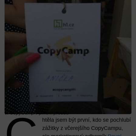
C
6. CopyCamp v plném proudu
htěla jsem být první, kdo se pochlubí
zážitky z včerejšího CopyCampu,