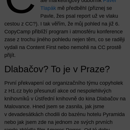
ale marketingový odborník
Pavel
Tlapák
mě předběhl (přiznej se
Pavle, žes psal report už ve vlaku
cestou z CC?). I tak věřím, že můj pohled na již 6.
CopyCamp přiblíží program i atmosféru konference
zase z trochu jiného pohledu nejen těm, co se raději
vydali na Content First nebo nemohli na CC prostě
přijít.
Dlabačov? To je v Praze?
První překvapení od organizačního týmu copyholek
z H1.cz bylo přesunutí akce od nespolehlivých
knihovníků v Ústřední knihovně do kina Dlabačov na
Malovance. Hned jsem se zasnila, jak jsme
v devadesátkách chodili do bazénu hotelu Pyramida
nebo jak jsem zde na jednom ze svých prvních
rande zhlédla film Amores Perros. Od té doby