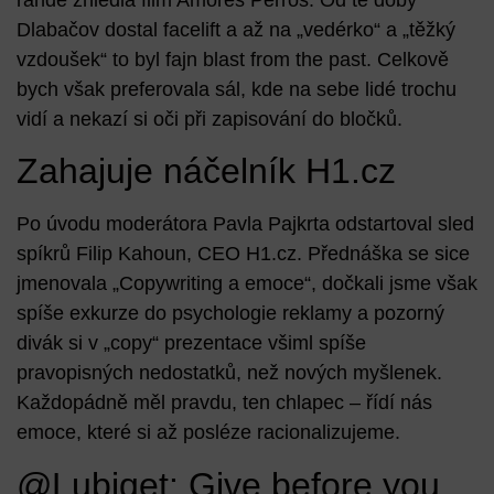
Dlabačov dostal facelift a až na „vedérko“ a „těžký
vzdoušek“ to byl fajn
blast from the past
. Celkově
bych však preferovala sál, kde na sebe lidé trochu
vidí a nekazí si oči při zapisování do bločků.
Zahajuje náčelník H1.cz
Po úvodu moderátora
Pavla Pajkrta
odstartoval sled
spíkrů
Filip Kahoun
, CEO H1.cz. Přednáška se sice
jmenovala „Copywriting a emoce“, dočkali jsme však
spíše exkurze do psychologie reklamy a pozorný
divák si v „copy“ prezentace všiml spíše
pravopisných nedostatků, než nových myšlenek.
Každopádně měl pravdu, ten chlapec – řídí nás
emoce, které si až posléze racionalizujeme.
@Lubiqet: Give before you