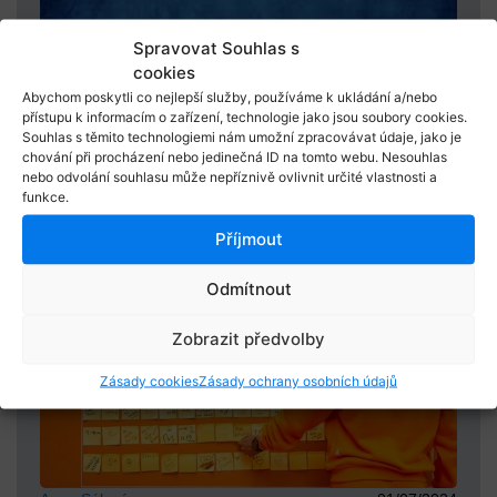
Spravovat Souhlas s
cookies
Abychom poskytli co nejlepší služby, používáme k ukládání a/nebo
přístupu k informacím o zařízení, technologie jako jsou soubory cookies.
Souhlas s těmito technologiemi nám umožní zpracovávat údaje, jako je
Anna Sálová
22/02/2022
chování při procházení nebo jedinečná ID na tomto webu. Nesouhlas
Stojím za Ukrajinou
nebo odvolání souhlasu může nepříznivě ovlivnit určité vlastnosti a
funkce.
Příjmout
Odmítnout
Zobrazit předvolby
Zásady cookies
Zásady ochrany osobních údajů