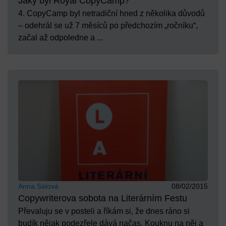
Jaký byl Royal CopyCamp?
4. CopyCamp byl netradiční hned z několika důvodů
– odehrál se už 7 měsíců po předchozím „ročníku“,
začal až odpoledne a ...
Anna Sálová
08/02/2015
Copywriterova sobota na Literárním Festu
Převaluju se v posteli a říkám si, že dnes ráno si
budík nějak podezřele dává načas. Kouknu na něj a