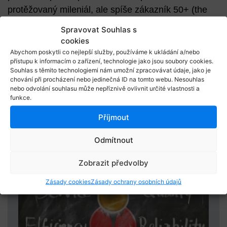
protěžovaný mileniál, ale spíše zákazník 50+ (the
age delusion). Odborníci na Ad fraud, kteří
Spravovat Souhlas s
následovali po Bobovi, pak naléhavost jeho talku o
cookies
„velkém digitálním podvodu“ a „surveillence
Abychom poskytli co nejlepší služby, používáme k ukládání a/nebo
přístupu k informacím o zařízení, technologie jako jsou soubory cookies.
marketingu“ ještě umocnili.
Souhlas s těmito technologiemi nám umožní zpracovávat údaje, jako je
chování při procházení nebo jedinečná ID na tomto webu. Nesouhlas
Jak to vidíte vy? Začíná vás internetový marketing
nebo odvolání souhlasu může nepříznivě ovlivnit určité vlastnosti a
funkce.
děsit? Napište mi na
Facebooku
.
Rubriky článku:
Příjmout
Reporty
Konference
Odmítnout
Mohlo by vás zajímat
Zobrazit předvolby
Zásady cookies
Zásady ochrany osobních údajů