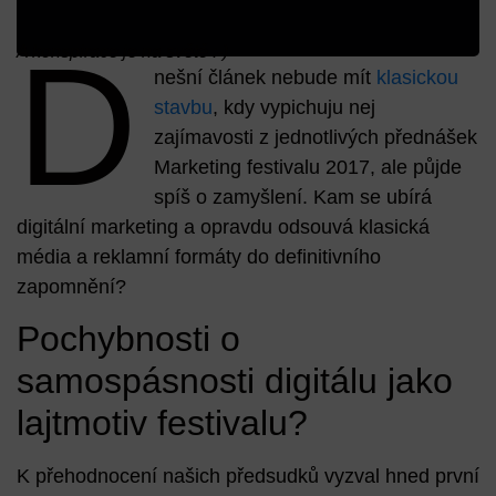
D
A konspirace je na světě :-)
nešní článek nebude mít
klasickou
stavbu
, kdy vypichuju nej
zajímavosti z jednotlivých přednášek
Marketing festivalu 2017, ale půjde
spíš o zamyšlení. Kam se ubírá
digitální marketing a opravdu odsouvá klasická
média a reklamní formáty do definitivního
zapomnění?
Pochybnosti o
samospásnosti digitálu jako
lajtmotiv festivalu?
K přehodnocení našich předsudků vyzval hned první