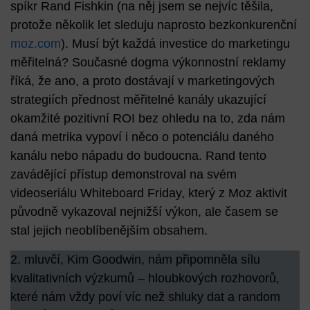
spíkr Rand Fishkin (na něj jsem se nejvíc těšila,
protože několik let sleduju naprosto bezkonkurenční
moz.com
). Musí být každá investice do marketingu
měřitelná? Současné dogma výkonnostní reklamy
říká, že ano, a proto dostávají v marketingových
strategiích přednost měřitelné kanály ukazující
okamžité pozitivní ROI bez ohledu na to,
zda nám
daná metrika vypoví i něco o potenciálu daného
kanálu nebo nápadu do budoucna
. Rand tento
zavádějící přístup demonstroval na svém
videoseriálu Whiteboard Friday, který z Moz aktivit
původně vykazoval nejnižší výkon, ale časem se
stal jejich neoblíbenějším obsahem.
2. mluvčí, Kim Goodwin, nám připomněla sílu
kvalitativních výzkumů – hloubkových rozhovorů,
které nám vždy poví víc než shluky dat a random