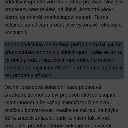
oddělovat opravdovou vědu, která prochází složitým
procesem peer review, od líbivé „instantní vědy“,
kterou se ohánějí marketingoví experti. Ta má
většinou za cíl vám prodat více výkonové reklamy a
konzultací.
Konec tradičního marketingu pořád nenastal, jak ho
předpovídalo mnoho digitálních guru. Stále se 92 %
výrobků prodá v klasických obchodech a masivní
investice do digitálu v Procter and Gamble způsobily
8% propad v tržbách.
Druhá „brandová delusion“ zase podsouvá
značkám, že mohou být pro svou cílovou skupinu
lovebrandem a že každý mileniál touží se svou
značkou konverzovat. Realita se má tak, že
kdyby
92 % značek zmizelo, bude to všem fuk
. A váš
produkt si pravděpodobně nekoupí onen všemi