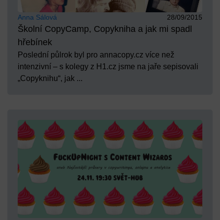
Anna Sálová
28/09/2015
Školní CopyCamp, Copykniha a jak mi spadl
hřebínek
Poslední půlrok byl pro annacopy.cz více než
intenzivní – s kolegy z H1.cz jsme na jaře sepisovali
„Copyknihu“, jak ...