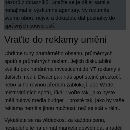
názorů z dotazníků. Snažte se je dělat sami a
nenajímat si výzkumné agentury. Vy rozumíte
svému oboru nejvíc a dokážete dát poznatky do
správných souvislostí.
Vraťte do reklamy umění
Chrlíme tuny průměrného obsahu, průměrných
spotů a průměrných reklam. Jejich
diskutabilní
kvalitu pak naháníme investicemi do YT reklamy
a
dalších médií. Diváci pak náš spot stejně přeskočí,
nebo si ho rovnou předem zablokují. Joe Wade,
mistr virálních spotů, říká: Tvořte tak, jako byste
měli nulový media budget – prostě tak, jako by vaše
reklama neměla jinou možnost, než se stát virální.
Vykašlete se na vědeckost za každou cenu,
nespoléhejte na primát marketingových dat a raději