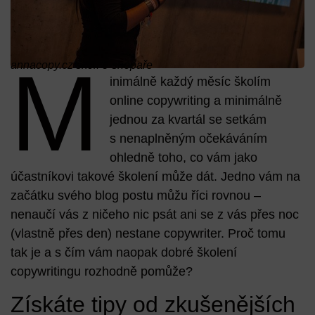
M
annacopy.cz školí e-shopaře
inimálně každý měsíc školím
online copywriting a minimálně
jednou za kvartál se setkám
s nenaplněným očekáváním
ohledně toho, co vám jako
účastníkovi takové školení může dát. Jedno vám na
začátku svého blog postu můžu říci rovnou –
nenaučí vás z ničeho nic psát ani se z vás přes noc
(vlastně přes den) nestane copywriter. Proč tomu
tak je a s čím vám naopak dobré školení
copywritingu rozhodně pomůže?
Získáte tipy od zkušenějších