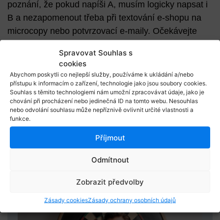
poznání, že pokud napíši A, musím logicky napsat i
B a nezapomenout třeba při textování e-shopu na
microcopy nebo potvrzovací e-maily. Očekávejte
proto od školení copywritingu spíše
nasměrování na
Spravovat Souhlas s
správnou cestu
než zázračný elixír, po kterém ráno
cookies
vstanete jako
nový Ogilvy
.
Abychom poskytli co nejlepší služby, používáme k ukládání a/nebo
přístupu k informacím o zařízení, technologie jako jsou soubory cookies.
Odcházeli jste někdy ze školení copywritingu či
Souhlas s těmito technologiemi nám umožní zpracovávat údaje, jako je
chování při procházení nebo jedinečná ID na tomto webu. Nesouhlas
obsahového marketingu zklamaní? Nějaké školení
nebo odvolání souhlasu může nepříznivě ovlivnit určité vlastnosti a
se vám naopak obzvlášť líbilo? Napište mi na
funkce.
Facebooku
.
Příjmout
Rubriky článku:
Odmítnout
Workshopy a školení
Mohlo by vás zajímat
Zobrazit předvolby
Zásady cookies
Zásady ochrany osobních údajů