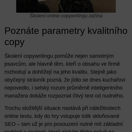
Školení online copywritingu začíná
Poznáte parametry kvalitního
copy
Školení copywritingu pomůže nejen samotným
psavcům, ale hlavně těm, kteří
o obsahu ve firmě
rozhodují
a dohlížejí na jeho kvalitu. Stejně jako
obyčejný strávník pozná, že jídlo se dnes kuchařovi
nepovedlo, i selský rozum průměrně inteligentního
manažera dokáže rozpoznat čtivý text od nudného.
Trochu složitější situace nastává při náležitostech
online textu, kdy do hry vstupuje tolik skloňované
SEO – tam už je pro posouzení nutné mít základní
rozhled a znalosti, které získáte třeba právě na