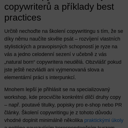
copywriterů a příklady best
practices
Určitě nechoďte na školení copywritingu s tím, že se
díky němu naučíte skvěle psát – rozvíjení vlastních
stylistických a pravopisných schopností je ryze na
vás a jedno celodenní sezení v učebně z vás
„natural born“ copywritera neudělá. Obzvlášť pokud
jste ještě nezvládli ani vyjmenovaná slova a
elementární práci s interpunkcí.
Mnohem lepší je přihlásit se na
specializovaný
workshop
, kde procvičíte konkrétní dílčí druhy copy
– např. poutavé titulky, popisky pro e-shop nebo PR
články. Školení copywritingu je z tohoto důvodu
vhodné doplnit minimálně několika
praktickými úkoly
a nejlépe navazujícím
korespondenčním kurzem
.