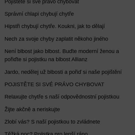
Pojistěte si své právo chybovat
Správní chlapi chybují chytře
Hipstři chybují chytře. Koukni, jak to dělají
Nech za svoje chyby zaplatit někoho jiného
Není blbost jako blbost. Buďte moderní ženou a
pořiďte si pojistku na blbost Allianz
Jardo, nedělej už blbosti a pořiď si naše pojištění
POJISTĚTE SI SVÉ PRÁVO CHYBOVAT
Relaxujte chytře s naší odpovědnostní pojistkou
Žijte akčně a neriskujte
Zlobí vás? S naší pojistkou to zvládnete
Těžká noc? Pojistka pro lepší ráno