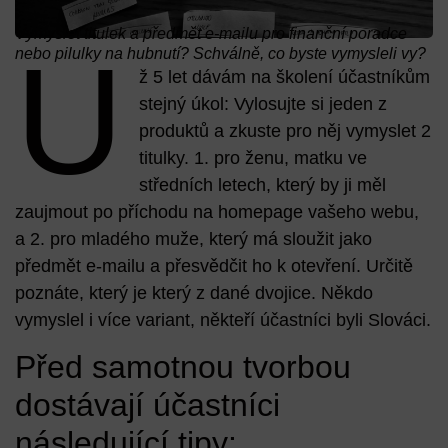
Vymyslet titulek a předmět e-mailu pro finanční poradce
U
nebo pilulky na hubnutí? Schválně, co byste vymysleli vy?
ž 5 let dávám na školení účastníkům
stejný úkol: Vylosujte si jeden z
produktů a zkuste pro něj vymyslet 2
titulky. 1. pro ženu, matku ve
středních letech, který by ji měl
zaujmout po příchodu na homepage vašeho webu,
a 2. pro mladého muže, který má sloužit jako
předmět e-mailu a přesvědčit ho k otevření. Určitě
poznáte, který je který z dané dvojice. Někdo
vymyslel i více variant, někteří účastníci byli Slováci.
Před samotnou tvorbou
dostávají účastníci
následující tipy: