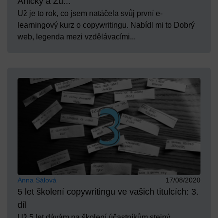
Aničky a Zu...
Už je to rok, co jsem natáčela svůj první e-
learningový kurz o copywritingu. Nabídl mi to Dobrý
web, legenda mezi vzdělávacími...
Anna Sálová
17/08/2020
5 let školení copywritingu ve vašich titulcích: 3.
díl
Už 5 let dávám na školení účastníkům stejný