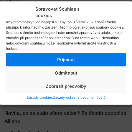
výkon
Spravovat Souhlas s
Husqvarna: sekačky od mistrů v motocrossu
cookies
Abychom poskytli co nejlepší služby, používáme k ukládání a/nebo
Pojistka na blbost Allianz
přístupu k informacím o zařízení, technologie jako jsou soubory cookies.
Souhlas s těmito technologiemi nám umožní zpracovávat údaje, jako je
chování při procházení nebo jedinečná ID na tomto webu. Nesouhlas
Pojistka na blbost Allianz: Ochranný štít vaší
nebo odvolání souhlasu může nepříznivě ovlivnit určité vlastnosti a
domácnosti
funkce.
Příjmout
10 častých nehod, které za vás pojistka na blbost
vyžehlí
Odmítnout
Náhoda je blbec! Pojistěte si svůj klid v pohodlí
Zobrazit předvolby
domova jeste dnes
Zásady cookies
Zásady ochrany osobních údajů
Pojistka na blbost: Budete chráněna ze všech stran
Nevíte, co se stalo včera večer? Za škodu odpovídá
Allianz