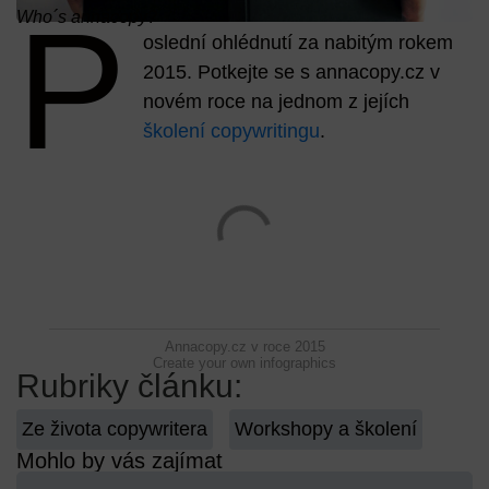
P
Who´s annacopy?
oslední ohlédnutí za nabitým rokem
2015. Potkejte se s annacopy.cz v
novém roce na jednom z jejích
školení copywritingu
.
Annacopy.cz v roce 2015
Create your own infographics
Rubriky článku:
Ze života copywritera
Workshopy a školení
Mohlo by vás zajímat