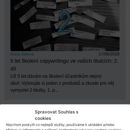
Anna Sálová
17/06/2020
5 let školení copywritingu ve vašich titulcích: 2.
díl
Už 5 let dávám na školení účastníkům stejný
úkol: Vylosujte si jeden z produktů a zkuste pro něj
vymyslet 2 titulky. 1. p...
Spravovat Souhlas s
cookies
Abychom poskytli co nejlepší služby, používáme k ukládání a/nebo
přístupu k informacím o zařízení, technologie jako jsou soubory cookies.