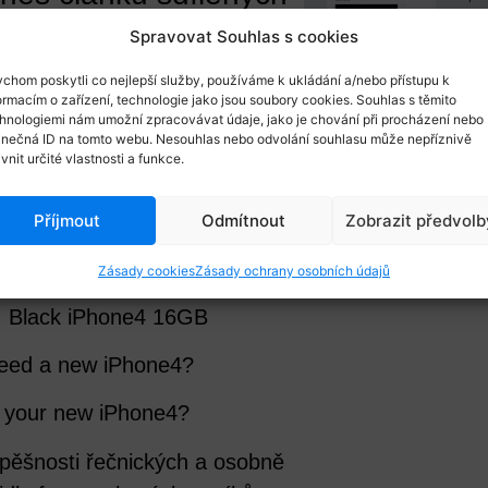
v n
Spravovat Souhlas s cookies
Čísla do nadpisů, čí
bulletpointů, čísla v
Power corrupts
chom poskytli co nejlepší služby, používáme k ukládání a/nebo přístupu k
ormacím o zařízení, technologie jako jsou soubory cookies. Souhlas s těmito
v kos...
hnologiemi nám umožní zpracovávat údaje, jako je chování při procházení nebo
intoxicated by power?
inečná ID na tomto webu. Nesouhlas nebo odvolání souhlasu může nepříznivě
ivnit určité vlastnosti a funkce.
r boss intoxicated by power?
Příjmout
Odmítnout
Zobrazit předvolb
sů prodejních
Zásady cookies
Zásady ochrany osobních údajů
e: Black iPhone4 16GB
need a new iPhone4?
s your new iPhone4?
spěšnosti řečnických a osobně