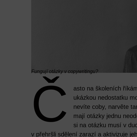
Fungují otázky v copywritingu?
Č
asto na školeních říkám
ukázkou nedostatku mo
nevíte coby, narvěte t
mají otázky jednu neod
si na otázku musí v du
v přehršli sdělení zarazí a aktivizuje j