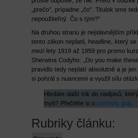
proste odpovie, že nie. Preto v otázke
„prečo”, prípadne „čo”. Titulok sme ted
nepoužiteľný
.
Čo s tým?”
Na druhou stranu je nejslavnějším přík
tento zákon neplatil, headline, který se
mezi lety 1919 až 1959 pro promo kurz
Sherwina Codyho: „Do you make these 
pravidlo tedy neplatí absolutně a je je
si pohrál s nuancemi a využil sílu ot
Hledáte další trik do nadpisů, kte
myš? Přečtěte si o
curiosity gap
.
Rubriky článku: