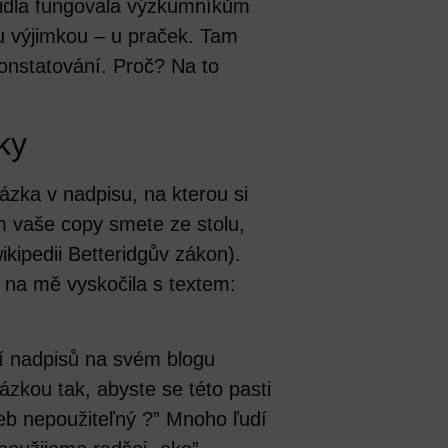
idla fungovala výzkumníkům
u výjimkou – u praček. Tam
konstatování. Proč? Na to
ky
zka v nadpisu, na kterou si
m vaše copy smete ze stolu,
ikipedii Betteridgův zákon).
 na mě vyskočila s textem:
ní nadpisů na svém blogu
tázkou tak, abyste se této pasti
web nepoužiteľný ?” Mnoho ľudí