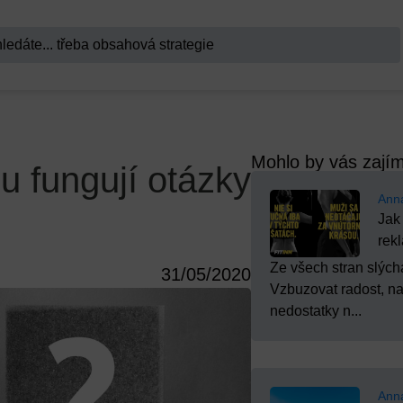
Mohlo by vás zají
u fungují otázky
Ann
Jak
rek
Ze všech stran slých
31/05/2020
Vzbuzovat radost, nad
nedostatky n...
Ann