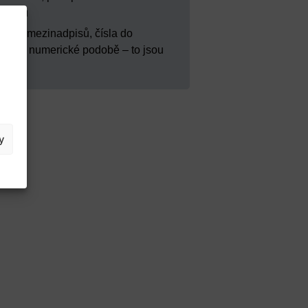
adpisu
sla do mezinadpisů, čísla do
 textu v numerické podobě – to jsou
y