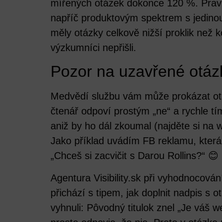
mířených otázek dokonce 120 %. Prav
napříč produktovým spektrem s jedino
měly otázky celkově nižší proklik než 
výzkumníci nepřišli.
Pozor na uzavřené otáz
Medvědí službu vám může prokázat otá
čtenář odpoví prostým „ne“ a rychle tí
aniž by ho dál zkoumal (najděte si na w
Jako příklad uvádím FB reklamu, která
„Chceš si zacvičit s Darou Rollins?“ 😊
Agentura Visibility.sk při vyhodnocová
přichází s tipem,
jak doplnit nadpis s o
vyhnuli
: Pôvodný titulok znel „Je váš 