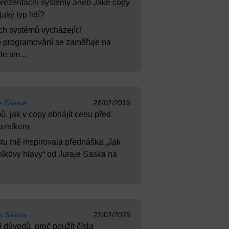
rezentační systémy aneb Jaké copy
jaký typ lidí?
ch systémů vycházející
ho programování se zaměřuje na
le sm...
a Sálová
28/02/2016
pů, jak v copy obhájit cenu před
azníkem
tu mě inspirovala přednáška „Jak
íkovy hlavy“ od Juraje Saska na
a Sálová
22/02/2025
4 důvodů, proč použít čísla