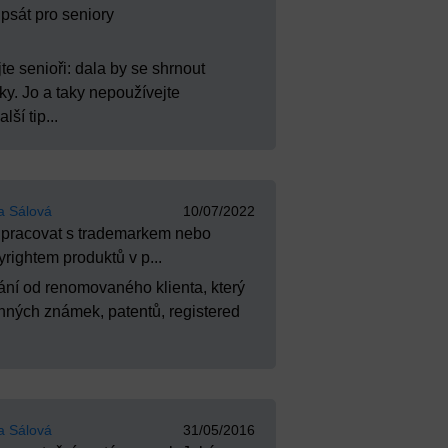
 psát pro seniory
te senioři: dala by se shrnout
y. Jo a taky nepoužívejte
ší tip...
a Sálová
10/07/2022
 pracovat s trademarkem nebo
yrightem produktů v p...
dání od renomovaného klienta, který
anných známek, patentů, registered
a Sálová
31/05/2016