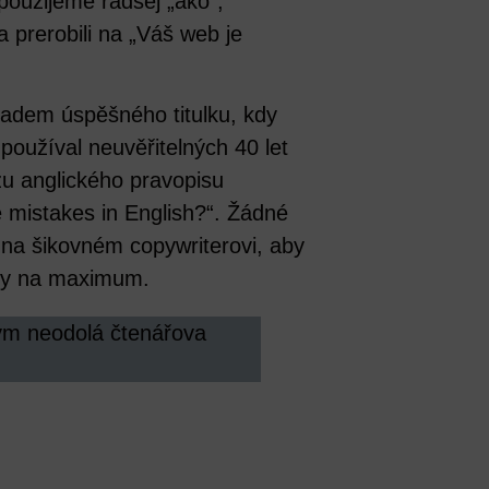
 použijeme radšej „ako”,
a prerobili na „Váš web je
ladem úspěšného titulku, kdy
 používal neuvěřitelných 40 let
u anglického pravopisu
mistakes in English?“. Žádné
n na šikovném copywriterovi, aby
ázky na maximum.
rým neodolá čtenářova