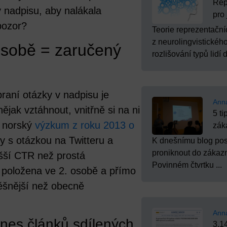
Rep
 nadpisu, aby nalákala
pro 
pozor?
Teorie reprezentační
z neurolingvistické
osobě = zaručený
rozlišování typů lidí d
braní otázky v nadpisu je
Ann
ějak vztáhnout, vnitřně si na ni
5 ti
i norský
výzkum z roku 2013 o
zák
ky s otázkou na Twitteru a
K dnešnímu blog pos
proniknout do zákazn
šší CTR než prostá
Povinném čtvrtku ...
 položena ve 2. osobě
a přímo
pěšnější než obecně
Ann
ines článků sdílených
3,1