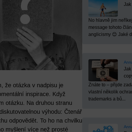
Jak
No hlavně jim neříkej
message tohoto článk
anglicismy 😊 Jaké dal
Ann
Jak
cop
, že otázka v nadpisu je
Znáte to – přijde za
vlastní několik ochr
mentální inspirace. Když
trademarks a bů...
am otázku. Na druhou stranu
diskutovatelnou výhodu: Čtenář
chu odpovědět. To ho na chvilku
Ann
eho myšlení více než prosté