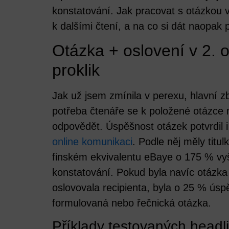
konstatování. Jak pracovat s otázkou v
k dalšími čtení, a na co si dát naopak 
Otázka + oslovení v 2. 
proklik
Jak už jsem zmínila v perexu, hlavní z
potřeba čtenáře se k položené otázce n
odpovědět. Úspěšnost otázek potvrdil 
online komunikaci
. Podle něj měly titul
finském ekvivalentu eBaye o 175 % vy
konstatování. Pokud byla navíc
otázka
oslovovala recipienta, byla o 25 % ús
formulovaná nebo řečnická otázka.
Příklady testovaných headl