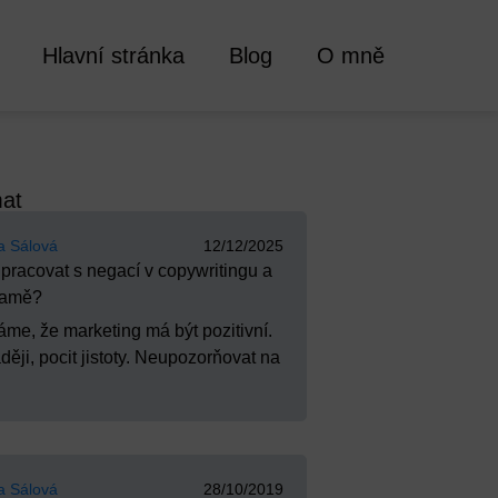
Hlavní stránka
Blog
O mně
mat
a Sálová
12/12/2025
 pracovat s negací v copywritingu a
lamě?
áme, že marketing má být pozitivní.
ěji, pocit jistoty. Neupozorňovat na
a Sálová
28/10/2019